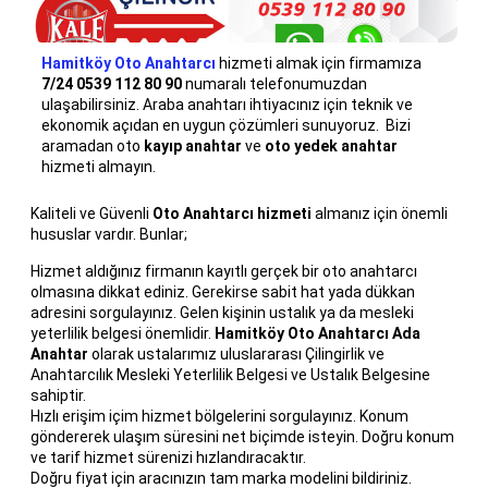
Hamitköy Oto Anahtarcı
hizmeti almak için firmamıza
7/24 0539 112 80
90
numaralı telefonumuzdan
ulaşabilirsiniz. Araba anahtarı ihtiyacınız için teknik ve
ekonomik açıdan en uygun çözümleri sunuyoruz. Bizi
aramadan oto
kayıp anahtar
ve
oto yedek anahtar
hizmeti almayın.
Kaliteli ve Güvenli
Oto
Anahtarcı hizmeti
almanız için önemli
hususlar vardır. Bunlar;
Hizmet aldığınız firmanın kayıtlı gerçek bir oto anahtarcı
olmasına dikkat ediniz. Gerekirse sabit hat yada dükkan
adresini sorgulayınız. Gelen kişinin ustalık ya da mesleki
yeterlilik belgesi önemlidir.
Hamitköy
Oto Anahtarcı
Ada
Anahtar
olarak ustalarımız uluslararası Çilingirlik ve
Anahtarcılık Mesleki Yeterlilik Belgesi ve Ustalık Belgesine
sahiptir.
Hızlı erişim içim hizmet bölgelerini sorgulayınız. Konum
göndererek ulaşım süresini net biçimde isteyin. Doğru konum
ve tarif hizmet sürenizi hızlandıracaktır.
Doğru fiyat için aracınızın tam marka modelini bildiriniz.