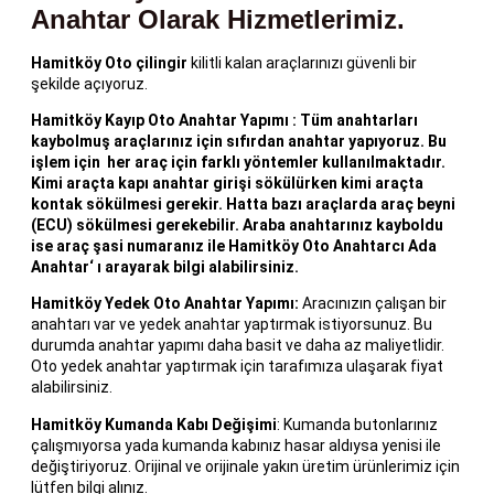
Anahtar Olarak Hizmetlerimiz.
Hamitköy Oto
çilingir
kilitli kalan araçlarınızı güvenli bir
şekilde açıyoruz.
Hamitköy Kayıp Oto Anahtar Yapımı
: Tüm anahtarları
kaybolmuş araçlarınız için sıfırdan anahtar yapıyoruz. Bu
işlem için her araç için farklı yöntemler kullanılmaktadır.
Kimi araçta kapı anahtar girişi sökülürken kimi araçta
kontak sökülmesi gerekir. Hatta bazı araçlarda araç beyni
(ECU) sökülmesi gerekebilir. Araba anahtarınız kayboldu
ise araç şasi numaranız ile
Hamitköy Oto Anahtarcı Ada
Anahtar
‘ ı arayarak bilgi alabilirsiniz.
Hamitköy Yedek Oto Anahtar Yapımı:
Aracınızın çalışan bir
anahtarı var ve yedek anahtar yaptırmak istiyorsunuz. Bu
durumda anahtar yapımı daha basit ve daha az maliyetlidir.
Oto yedek anahtar yaptırmak için tarafımıza ulaşarak fiyat
alabilirsiniz.
Hamitköy Kumanda Kabı Değişimi
: Kumanda butonlarınız
çalışmıyorsa yada kumanda kabınız hasar aldıysa yenisi ile
değiştiriyoruz. Orijinal ve orijinale yakın üretim ürünlerimiz için
lütfen bilgi alınız.