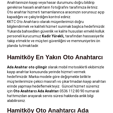
Anahtarınızın kayıp veya hasar durumunu doğru bildirip
gerekirse hasarlı anahtarın fotoğrafını tarafımıza iletiniz.
Oto anahtar hizmeti tamamlanınca aracınızın sorunsuz açıp
kapadığını ve çalıştırdığını kontrol ediniz.
KKTC Oto Anahtarcı olarak müşerilerimizi doğru
bilgilendirmek ve kaliteli hizmet sunmak başlıca hedefimizdir.
Yukarıda bahsedilen güvenlik ve kalite hususları emekli kolluk
personeli kurucumuz
Kadir Yürekli,
tarafından hassasiyetle
takip etmekte ve müşteri güvenliğini ve memnuniyetini ön
planda tutmaktadır.
Hamitköy En Yakın Oto Anahtarcı
Ada Anahtar oto
çilingir
olarak mobil motosikletli ekibimizle
kayıp anahtar konusunda yerinde hizmet vermek
hedefimizdir. Marka modele göre değişmekle birlikte
müşterilerimize çekici masrafı vs çıkartmadan kayıp anahtarı
erinde yapmayı hedeflemekteyiz. Güncel hizmet süremiz
için
Oto
Anahtarcı Ada Anahtar
ı 0536 112 80 90 numaralı
hattımızdan arayarak servis süresi hakkında anlık bilgi
alabilirsiniz.
Hamitköy Oto Anahtarcı Ada