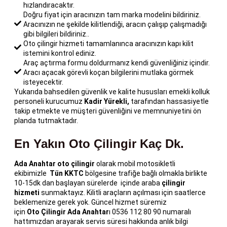
hızlandıracaktır.
Doğru fiyat için aracınızın tam marka modelini bildiriniz.
Aracınızın ne şekilde kilitlendiği, aracın çalışıp çalışmadığı
gibi bilgileri bildiriniz..
Oto çilingir hizmeti tamamlanınca aracınızın kapı kilit
istemini kontrol ediniz.
Araç açtırma formu doldurmanız kendi güvenliğiniz içindir.
Aracı açacak görevli koçan bilgilerini mutlaka görmek
isteyecektir.
Yukarıda bahsedilen güvenlik ve kalite hususları emekli kolluk
personeli kurucumuz
Kadir Yürekli,
tarafından hassasiyetle
takip etmekte ve müşteri güvenliğini ve memnuniyetini ön
planda tutmaktadır.
En Yakın Oto Çilingir Kaç Dk.
Ada Anahtar oto
çilingir
olarak mobil motosikletli
ekibimizle
Tün KKTC
bölgesine trafiğe bağlı olmakla birlikte
10-15dk dan başlayan sürelerde içinde araba
çilingir
hizmeti
sunmaktayız. Kilitli araçların açılması için saatlerce
beklemenize gerek yok. Güncel hizmet süremiz
için
Oto
Çilingir Ada Anahtar
ı 0536 112 80 90 numaralı
hattımızdan arayarak servis süresi hakkında anlık bilgi