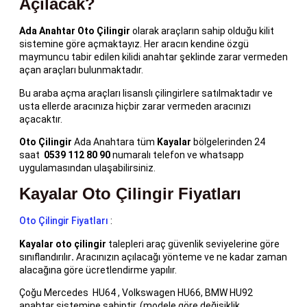
Açılacak?
Ada Anahtar Oto Çilingir
olarak araçların sahip olduğu kilit
sistemine göre açmaktayız. Her aracın kendine özgü
maymuncu tabir edilen kilidi anahtar şeklinde zarar vermeden
açan araçları bulunmaktadır.
Bu araba açma araçları lisanslı çilingirlere satılmaktadır ve
usta ellerde aracınıza hiçbir zarar vermeden aracınızı
açacaktır.
Oto Çilingir
Ada Anahtara tüm
Kayalar
bölgelerinden 24
saat
0539 112 80 90
numaralı telefon ve whatsapp
uygulamasından ulaşabilirsiniz.
Kayalar Oto Çilingir Fiyatları
Oto Çilingir Fiyatları
:
Kayalar oto çilingir
talepleri araç güvenlik seviyelerine göre
sınıflandırılır
.
Aracınızın açılacağı yönteme ve ne kadar zaman
alacağına göre ücretlendirme yapılır.
Çoğu Mercedes HU64 , Volkswagen HU66, BMW HU92
anahtar sistemine sahiptir. (modele göre değişiklik