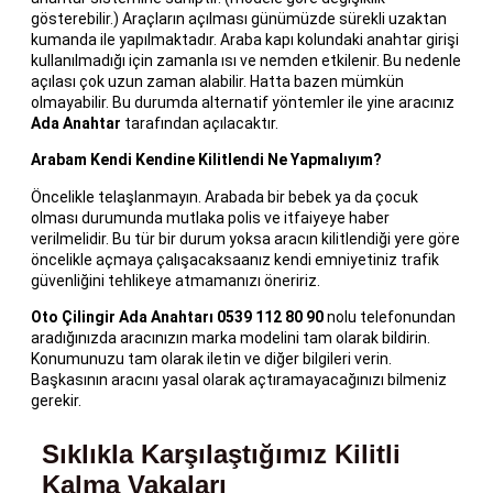
gösterebilir.) Araçların açılması günümüzde sürekli uzaktan
kumanda ile yapılmaktadır. Araba kapı kolundaki anahtar girişi
kullanılmadığı için zamanla ısı ve nemden etkilenir. Bu nedenle
açılası çok uzun zaman alabilir. Hatta bazen mümkün
olmayabilir. Bu durumda alternatif yöntemler ile yine aracınız
Ada Anahtar
tarafından açılacaktır.
Arabam Kendi Kendine Kilitlendi Ne Yapmalıyım?
Öncelikle telaşlanmayın. Arabada bir bebek ya da çocuk
olması durumunda mutlaka polis ve itfaiyeye haber
verilmelidir. Bu tür bir durum yoksa aracın kilitlendiği yere göre
öncelikle açmaya çalışacaksaanız kendi emniyetiniz trafik
güvenliğini tehlikeye atmamanızı öneririz.
Oto Çilingir Ada Anahtarı 0539 112 80 90
nolu telefonundan
aradığınızda aracınızın marka modelini tam olarak bildirin.
Konumunuzu tam olarak iletin ve diğer bilgileri verin.
Başkasının aracını yasal olarak açtıramayacağınızı bilmeniz
gerekir.
Sıklıkla Karşılaştığımız Kilitli
Kalma Vakaları