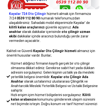
Kayalar 724 Oto Çilingir
hizmeti almak için firmamıza
7/24
0539 112 80
90
numaralı telefonumuzdan
ulaşabilirsiniz. Sahadaki mobil ekiperimizle Kayalar’ de
kilitli kalan araçlarınız
ı güvenle açıyoruz.
Ada
anahtar
olarak dakikalar içerisinde
oto çilingir uzman
ekibi
dakikalar içinde aracınızı bulunduğu yerde zarar
vermeden açacaktır..
Kaliteli ve Güvenli
Kayalar Oto
Çilingir hizmeti
almanız için
önemli hususlar vardır. Bunlar;
Hizmet aldığınız firmanın kayıtlı gerçek bir oto çilingir
olmasına dikkat ediniz. Gerekirse sabit hat yada dükkan
adresini sorgulayınız. Gelen kişinin ustalık ya da mesleki
yeterlilik belgesi önemlidir.
Kayalar oto Çilingir
Ada
Anahtar
olarak ustalarımız uluslararası Çilingirlik ve
Anahtarcılık Mesleki Yeterlilik Belgesi ve Ustalık Belgesine
sahiptir.
Hızlı erişim içim hizmet bölgelerini sorgulayınız.
Kilitli
kalan arabanızın
konumunu göndererek ulaşım süresini
net biçimde isteyin. Doğru konum ve tarif hizmet sürenizi