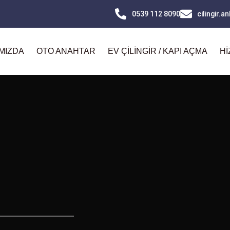
0539 112 8090
cilingir.
MIZDA
OTO ANAHTAR
EV ÇILINGIR / KAPI AÇMA
HI