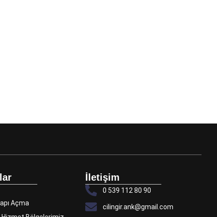
lar
İletişim
0 539 112 80 90
 Kapı Açma
cilingir.ank@gmail.com