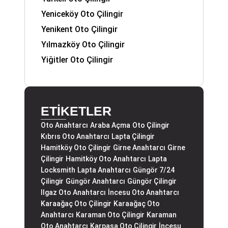
Yeniceköy Oto Çilingir
Yenikent Oto Çilingir
Yılmazköy Oto Çilingir
Yiğitler Oto Çilingir
ETİKETLER
Oto Anahtarcı
Araba Açma
Oto Çilingir
Kıbrıs Oto Anahtarcı
Lapta Çilingir
Hamitköy Oto Çilingir
Girne Anahtarcı
Girne
Çilingir
Hamitköy Oto Anahtarcı
Lapta
Locksmith
Lapta Anahtarcı
Güngör 7/24
Çilingir
Güngör Anahtarcı
Güngör Çilingir
Ilgaz Oto Anahtarcı
İncesu Oto Anahtarcı
Karaağaç Oto Çilingir
Karaağaç Oto
Anahtarcı
Karaman Oto Çilingir
Karaman
Oto Anahtarcı
Karpaşa Oto Çilingir
İncesu