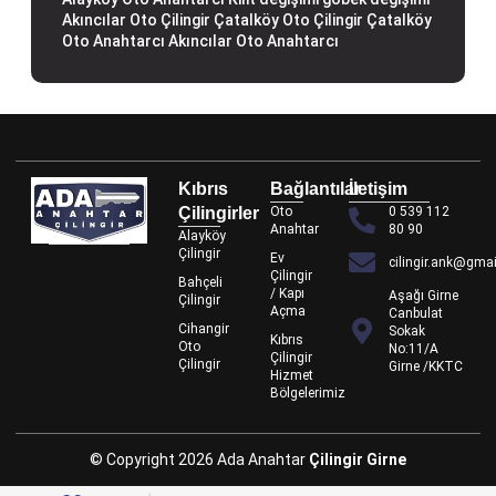
Akıncılar Oto Çilingir
Çatalköy Oto Çilingir
Çatalköy
Oto Anahtarcı
Akıncılar Oto Anahtarcı
Kıbrıs
Bağlantılar
İletişim
Çilingirler
Oto
0 539 112
Anahtar
80 90
Alayköy
Çilingir
Ev
cilingir.ank@gma
Çilingir
Bahçeli
/ Kapı
Aşağı Girne
Çilingir
Açma
Canbulat
Cihangir
Sokak
Kıbrıs
Oto
No:11/A
Çilingir
Çilingir
Girne /KKTC
Hizmet
Bölgelerimiz
© Copyright 2026 Ada Anahtar
Çilingir Girne