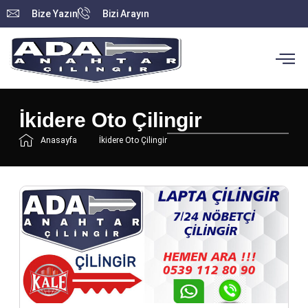
Bize Yazın
Bizi Arayın
İkidere Oto Çilingir
Anasayfa
İkidere Oto Çilingir