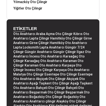
Yılmazköy Oto Çilingir
Yiğitler Oto Çilingir
ETİKETLER
Oto Anahtarcı
Araba Açma
Oto Çilingir
Kıbrıs Oto
Anahtarcı
Lapta Çilingir
Hamitköy Oto Çilingir
Girne
Anahtarcı
Girne Çilingir
Hamitköy Oto Anahtarcı
Lapta Locksmith
Lapta Anahtarcı
Güngör 7/24
Çilingir
Güngör Anahtarcı
Güngör Çilingir
Ilgaz Oto
Anahtarcı
İncesu Oto Anahtarcı
Karaağaç Oto
Çilingir
Karaağaç Oto Anahtarcı
Karaman Oto
Çilingir
Karaman Oto Anahtarcı
Karpaşa Oto
Çilingir
İncesu Oto Çilingir
Karpaşa Oto Anahtarcı
Malatya Oto Çilingir
Esentepe Oto Çilingir
Esentepe
Oto Anahtarcı
Akçiçek Oto Çilingir
Akçiçek Oto
Anahtarcı
Aşağı Taşkent Oto Çilingir
Aşağı Taşkent
Oto Anahtarcı
Bahçeli Oto Çilingir
Bahçeli Oto
Anahtarcı
Beşparmak Oto Çilingir
Beşparmak Oto
Anahtarcı
Boğazköy Oto Çilingir
Boğazköy Oto
Anahtarcı
Anahtarcı çilingir
Alayköy Oto Çilingir
Alayköy Oto Anahtarcı
Kilit değişimi
göbek değişimi