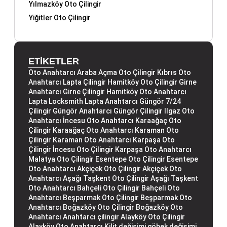
Yılmazköy Oto Çilingir
Yiğitler Oto Çilingir
ETİKETLER
Oto Anahtarcı
Araba Açma
Oto Çilingir
Kıbrıs Oto
Anahtarcı
Lapta Çilingir
Hamitköy Oto Çilingir
Girne
Anahtarcı
Girne Çilingir
Hamitköy Oto Anahtarcı
Lapta Locksmith
Lapta Anahtarcı
Güngör 7/24
Çilingir
Güngör Anahtarcı
Güngör Çilingir
Ilgaz Oto
Anahtarcı
İncesu Oto Anahtarcı
Karaağaç Oto
Çilingir
Karaağaç Oto Anahtarcı
Karaman Oto
Çilingir
Karaman Oto Anahtarcı
Karpaşa Oto
Çilingir
İncesu Oto Çilingir
Karpaşa Oto Anahtarcı
Malatya Oto Çilingir
Esentepe Oto Çilingir
Esentepe
Oto Anahtarcı
Akçiçek Oto Çilingir
Akçiçek Oto
Anahtarcı
Aşağı Taşkent Oto Çilingir
Aşağı Taşkent
Oto Anahtarcı
Bahçeli Oto Çilingir
Bahçeli Oto
Anahtarcı
Beşparmak Oto Çilingir
Beşparmak Oto
Anahtarcı
Boğazköy Oto Çilingir
Boğazköy Oto
Anahtarcı
Anahtarcı çilingir
Alayköy Oto Çilingir
Alayköy Oto Anahtarcı
Kilit değişimi
göbek değişimi