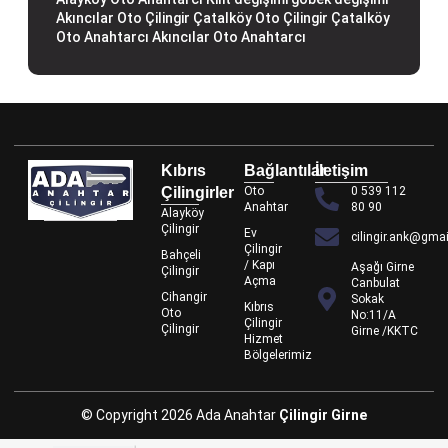
Akıncılar Oto Çilingir
Çatalköy Oto Çilingir
Çatalköy
Oto Anahtarcı
Akıncılar Oto Anahtarcı
Kıbrıs
Bağlantılar
İletişim
Çilingirler
Oto
0 539 112
Anahtar
80 90
Alayköy
Çilingir
Ev
cilingir.ank@gma
Çilingir
Bahçeli
/ Kapı
Aşağı Girne
Çilingir
Açma
Canbulat
Cihangir
Sokak
Kıbrıs
Oto
No:11/A
Çilingir
Çilingir
Girne /KKTC
Hizmet
Bölgelerimiz
© Copyright 2026 Ada Anahtar
Çilingir Girne