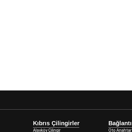
Kıbrıs Çilingirler
Bağlantı
Alayköy Çilingir
Oto Anahtar