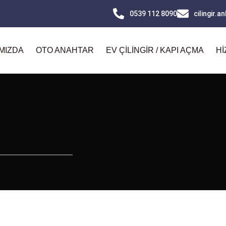
0539 112 8090
cilingir.
MIZDA
OTO ANAHTAR
EV ÇILINGIR / KAPI AÇMA
HI