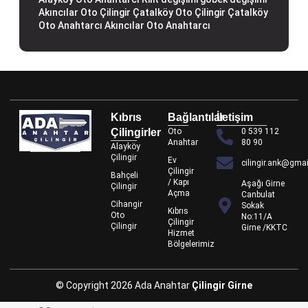
Akıncılar Oto Çilingir
Çatalköy Oto Çilingir
Çatalköy
Oto Anahtarcı
Akıncılar Oto Anahtarcı
Kıbrıs
Bağlantılar
İletişim
Çilingirler
Oto
0 539 112
Anahtar
80 90
Alayköy
Çilingir
Ev
cilingir.ank@gma
Çilingir
Bahçeli
/ Kapı
Aşağı Girne
Çilingir
Açma
Canbulat
Cihangir
Sokak
Kıbrıs
Oto
No:11/A
Çilingir
Çilingir
Girne /KKTC
Hizmet
Bölgelerimiz
© Copyright 2026 Ada Anahtar
Çilingir Girne