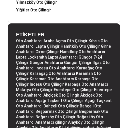
Yılmazköy Oto Çilingir
Yiğitler Oto Çilingir
ETİKETLER
Oto Anahtarcı
Araba Açma
Oto Çilingir
Kıbrıs Oto
Anahtarcı
Lapta Çilingir
Hamitköy Oto Çilingir
Girne
Anahtarcı
Girne Çilingir
Hamitköy Oto Anahtarcı
Lapta Locksmith
Lapta Anahtarcı
Güngör 7/24
Çilingir
Güngör Anahtarcı
Güngör Çilingir
Ilgaz Oto
Anahtarcı
İncesu Oto Anahtarcı
Karaağaç Oto
Çilingir
Karaağaç Oto Anahtarcı
Karaman Oto
Çilingir
Karaman Oto Anahtarcı
Karpaşa Oto
Çilingir
İncesu Oto Çilingir
Karpaşa Oto Anahtarcı
Malatya Oto Çilingir
Esentepe Oto Çilingir
Esentepe
Oto Anahtarcı
Akçiçek Oto Çilingir
Akçiçek Oto
Anahtarcı
Aşağı Taşkent Oto Çilingir
Aşağı Taşkent
Oto Anahtarcı
Bahçeli Oto Çilingir
Bahçeli Oto
Anahtarcı
Beşparmak Oto Çilingir
Beşparmak Oto
Anahtarcı
Boğazköy Oto Çilingir
Boğazköy Oto
Anahtarcı
Anahtarcı çilingir
Alayköy Oto Çilingir
Alayköy Oto Anahtarcı
Kilit değişimi
göbek değişimi